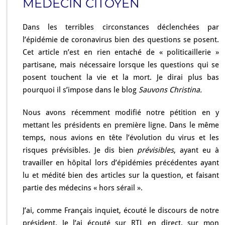
MÉDECIN CITOYEN
?
C
O
Dans les terribles circonstances déclenchées par
M
l’épidémie de coronavirus bien des questions se posent.
M
Cet article n’est en rien entaché de « politicaillerie »
E
partisane, mais nécessaire lorsque les questions qui se
N
T
posent touchent la vie et la mort. Je dirai plus bas
N
pourquoi il s’impose dans le blog
Sauvons Christina.
E
P
Nous avons récemment modifié notre pétition en y
A
mettant les présidents en première ligne. Dans le même
S
S’I
temps, nous avions en tête l’évolution du virus et les
N
risques prévisibles. Je dis bien
prévisibles
, ayant eu à
D
travailler en hôpital lors d’épidémies précédentes ayant
I
lu et médité bien des articles sur la question, et faisant
G
N
partie des médecins « hors sérail ».
E
R ?
J’ai, comme Français inquiet, écouté le discours de notre
président. Je l’ai écouté sur RTL en direct, sur mon