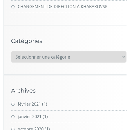
CHANGEMENT DE DIRECTION À KHABAROVSK
Catégories
C
a
t
é
g
Archives
o
r
février 2021
(1)
i
e
janvier 2021
(1)
s
octobre 2020
(1)