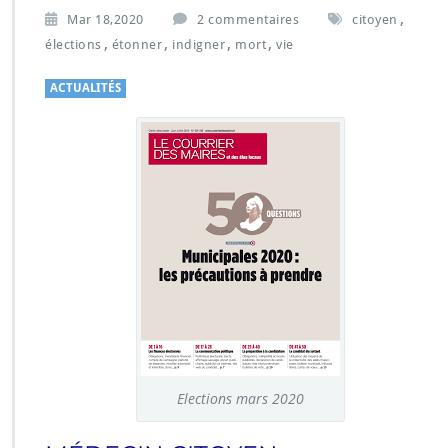
,
s
Mar 18,2020
2 commentaires
citoyen
u
,
,
,
,
élections
étonner
indigner
mort
vie
r
C
ACTUALITÉS
O
M
M
E
N
T
N
E
P
A
S
S’É
T
O
N
Elections mars 2020
N
E
R