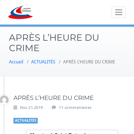
Skip
to
content
APRÈS L’HEURE DU
CRIME
Accueil
/
ACTUALITÉS
/
APRÈS L’HEURE DU CRIME
APRÈS L’HEURE DU CRIME
s
Nov 21,2019
11 commentaires
u
r
ACTUALITÉS
A
P