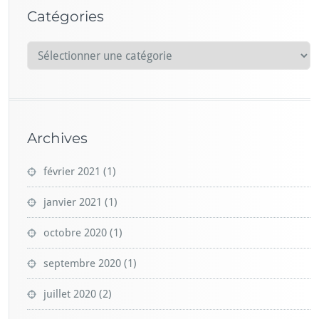
Catégories
C
a
t
é
g
Archives
o
r
février 2021
(1)
i
e
janvier 2021
(1)
s
octobre 2020
(1)
septembre 2020
(1)
juillet 2020
(2)