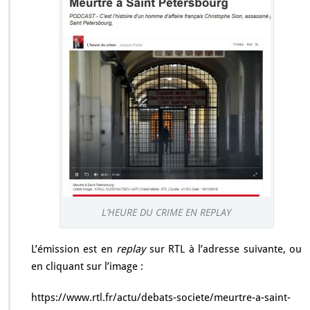
R
È
S
L’H
E
U
R
E
D
U
C
R
I
M
E
L’HEURE DU CRIME EN REPLAY
L’émission est en
replay
sur RTL à l’adresse suivante, ou
en cliquant sur l’image :
https://www.rtl.fr/actu/debats-societe/meurtre-a-saint-