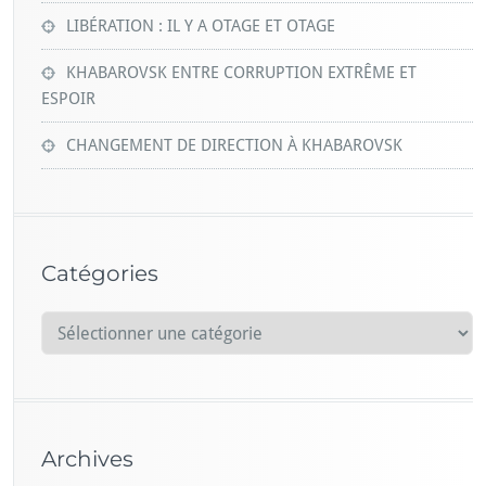
LIBÉRATION : IL Y A OTAGE ET OTAGE
KHABAROVSK ENTRE CORRUPTION EXTRÊME ET
ESPOIR
CHANGEMENT DE DIRECTION À KHABAROVSK
Catégories
C
a
t
é
g
Archives
o